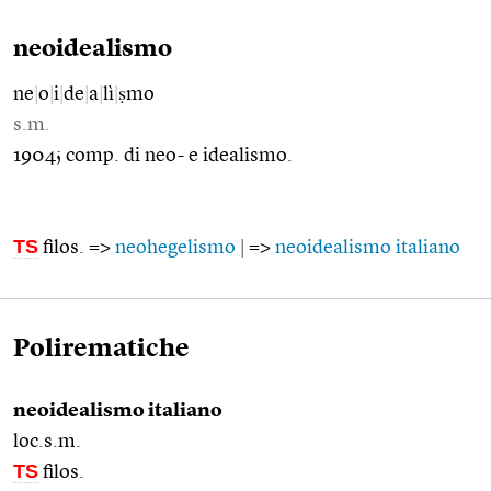
neoidealismo
ne
|
o
|
i
|
de
|
a
|
lì
|
ṣmo
s.m.
1904; comp. di neo- e idealismo.
TS
filos. =>
neohegelismo
|
=>
neoidealismo italiano
Polirematiche
neoidealismo italiano
loc.s.m.
TS
filos.