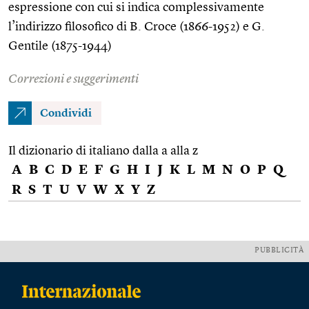
espressione con cui si indica complessivamente
l’indirizzo filosofico di B. Croce (1866-1952) e G.
Gentile (1875-1944)
Correzioni e suggerimenti
Condividi
Il dizionario di italiano dalla a alla z
A
B
C
D
E
F
G
H
I
J
K
L
M
N
O
P
Q
R
S
T
U
V
W
X
Y
Z
PUBBLICITÀ