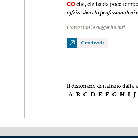
CO
che, chi ha da poco tempo
offrire sbocchi professionali ai
Correzioni e suggerimenti
Condividi
Il dizionario di italiano dalla a
A
B
C
D
E
F
G
H
I
J