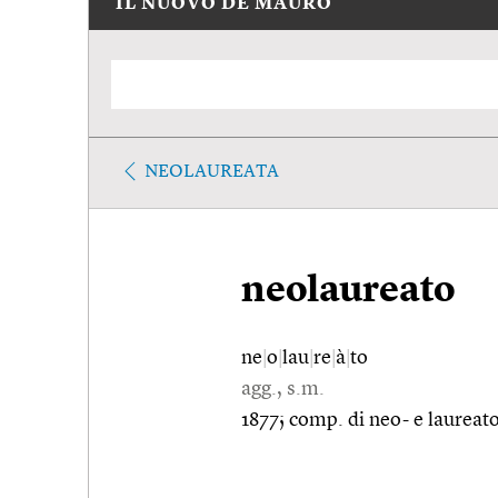
IL NUOVO DE MAURO
NEOLAUREATA
neolaureato
ne
|
o
|
lau
|
re
|
à
|
to
agg., s.m.
1877; comp. di neo- e laureato