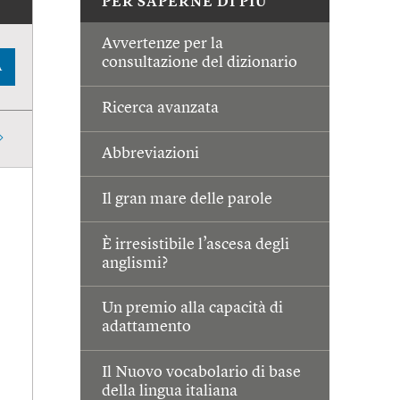
PER SAPERNE DI PIÙ
Avvertenze per la
consultazione del dizionario
A
Ricerca avanzata
Abbreviazioni
Il gran mare delle parole
È irresistibile l’ascesa degli
anglismi?
Un premio alla capacità di
adattamento
Il Nuovo vocabolario di base
della lingua italiana