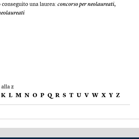
 conseguito una laurea:
concorso per neolaureati
,
 neolaureati
 alla z
K
L
M
N
O
P
Q
R
S
T
U
V
W
X
Y
Z