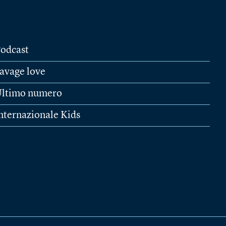
odcast
avage love
ltimo numero
nternazionale Kids