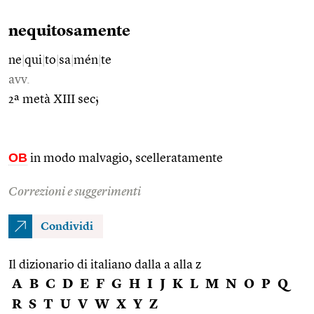
nequitosamente
ne
|
qui
|
to
|
sa
|
mén
|
te
avv.
2ª metà XIII sec;
OB
in modo malvagio, scelleratamente
Correzioni e suggerimenti
Condividi
Il dizionario di italiano dalla a alla z
A
B
C
D
E
F
G
H
I
J
K
L
M
N
O
P
Q
R
S
T
U
V
W
X
Y
Z