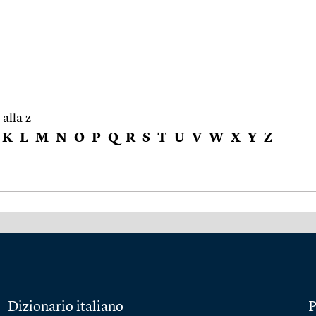
 alla z
K
L
M
N
O
P
Q
R
S
T
U
V
W
X
Y
Z
Dizionario italiano
P