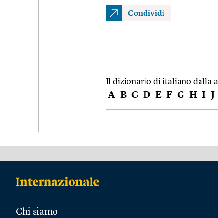
Condividi
Il dizionario di italiano dalla a
A
B
C
D
E
F
G
H
I
J
Chi siamo