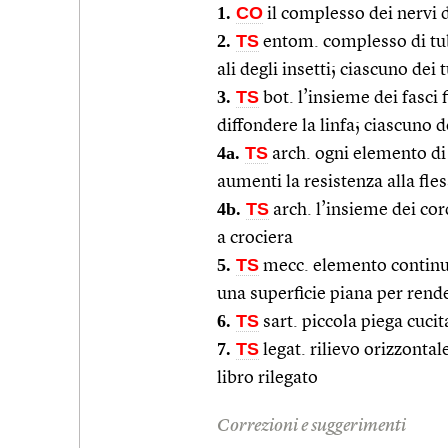
1.
CO
il complesso dei nervi 
2.
TS
entom. complesso di tub
ali degli insetti; ciascuno de
3.
TS
bot. l’insieme dei fasci 
diffondere la linfa; ciascuno d
4a.
TS
arch. ogni elemento di
aumenti la resistenza alla fle
4b.
TS
arch. l’insieme dei cor
a crociera
5.
TS
mecc. elemento continu
una superficie piana per rende
6.
TS
sart. piccola piega cucit
7.
TS
legat. rilievo orizzonta
libro rilegato
Correzioni e suggerimenti