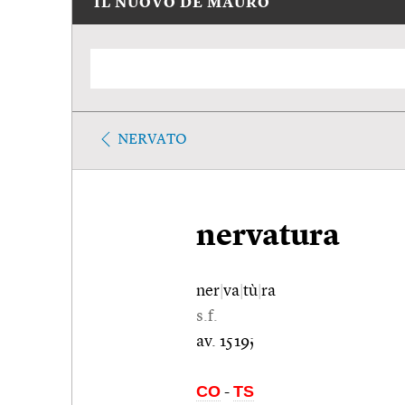
IL NUOVO DE MAURO
NERVATO
nervatura
ner
|
va
|
tù
|
ra
s.f.
av. 1519;
CO
TS
-