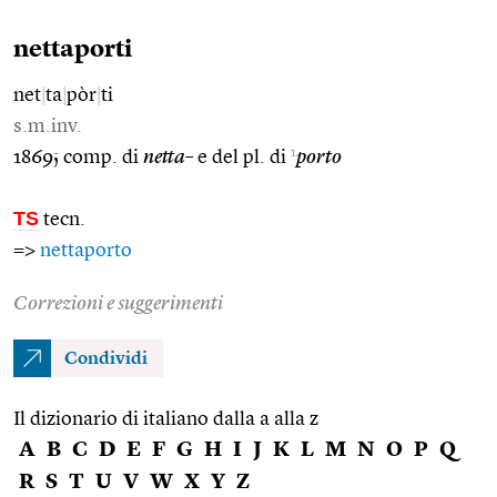
nettaporti
net
|
ta
|
pòr
|
ti
s.m.inv.
1
1869; comp. di
netta–
e del pl. di
porto
TS
tecn.
=>
nettaporto
Correzioni e suggerimenti
Condividi
Il dizionario di italiano dalla a alla z
A
B
C
D
E
F
G
H
I
J
K
L
M
N
O
P
Q
R
S
T
U
V
W
X
Y
Z