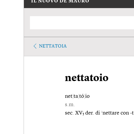
IL NUOVO DE MAURO
NETTATOIA
nettatoio
net
|
ta
|
tó
|
io
s.m.
2
sec. XV; der. di
nettare con -t