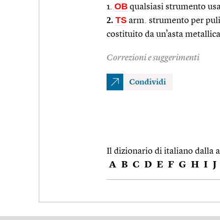
OB
1.
qualsiasi strumento usat
2.
TS
arm. strumento per pulir
costituito da un’asta metallic
Correzioni e suggerimenti
Condividi
Il dizionario di italiano dalla a
A
B
C
D
E
F
G
H
I
J