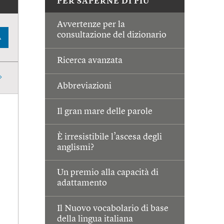
PER SAPERNE DI PIÙ
Avvertenze per la
consultazione del dizionario
A
Ricerca avanzata
Abbreviazioni
Il gran mare delle parole
È irresistibile l’ascesa degli
anglismi?
Un premio alla capacità di
adattamento
Il Nuovo vocabolario di base
della lingua italiana