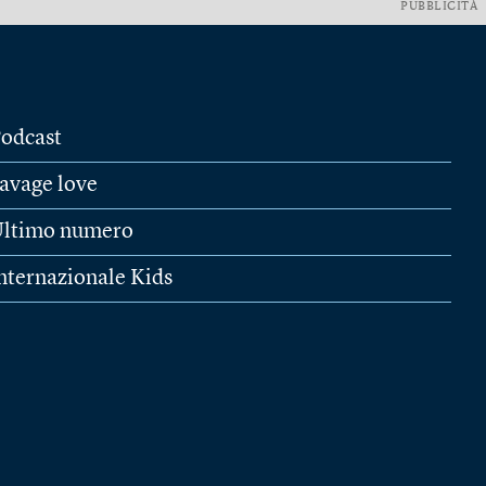
PUBBLICITÀ
odcast
avage love
ltimo numero
nternazionale Kids