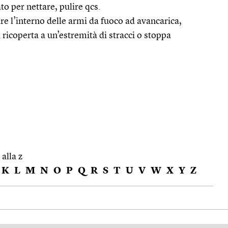
o per nettare, pulire qcs.
e l’interno delle armi da fuoco ad avancarica,
a ricoperta a un’estremità di stracci o stoppa
 alla z
K
L
M
N
O
P
Q
R
S
T
U
V
W
X
Y
Z