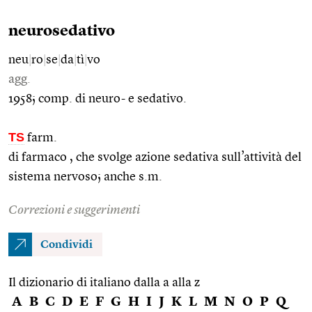
neurosedativo
neu
|
ro
|
se
|
da
|
tì
|
vo
agg.
1958; comp. di neuro- e sedativo.
TS
farm.
di farmaco , che svolge azione sedativa sull’attività del
sistema nervoso; anche s.m.
Correzioni e suggerimenti
Condividi
Il dizionario di italiano dalla a alla z
A
B
C
D
E
F
G
H
I
J
K
L
M
N
O
P
Q