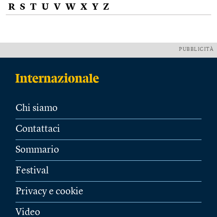
R
S
T
U
V
W
X
Y
Z
PUBBLICITÀ
Chi siamo
Contattaci
Sommario
Festival
Privacy e cookie
Video