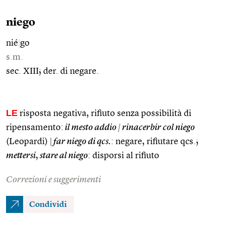
niego
nié
|
go
s.m.
sec. XIII; der. di negare.
LE
risposta negativa, rifiuto senza possibilità di
ripensamento:
il mesto addio
|
rinacerbir col niego
(Leopardi)
|
far niego di qcs.
: negare, rifiutare qcs.;
mettersi
,
stare al niego
: disporsi al rifiuto
Correzioni e suggerimenti
Condividi