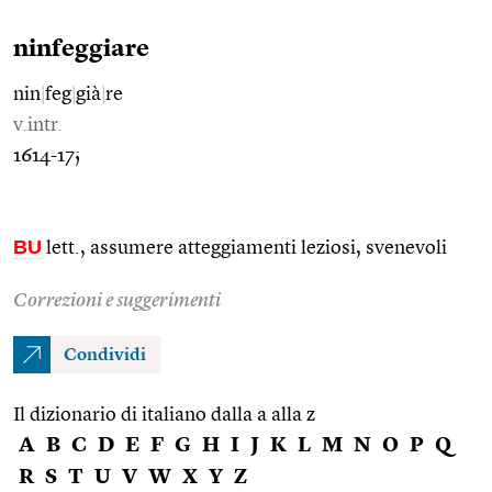
ninfeggiare
nin
|
feg
|
già
|
re
v.intr.
1614-17;
BU
lett., assumere atteggiamenti leziosi, svenevoli
Correzioni e suggerimenti
Condividi
Il dizionario di italiano dalla a alla z
A
B
C
D
E
F
G
H
I
J
K
L
M
N
O
P
Q
R
S
T
U
V
W
X
Y
Z