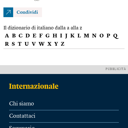
Condividi
Il dizionario di italiano dalla a alla z
A
B
C
D
E
F
G
H
I
J
K
L
M
N
O
P
Q
R
S
T
U
V
W
X
Y
Z
PUBBLICITÀ
Chi siamo
Contattaci