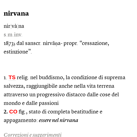
nirvana
nir
|
và
|
na
s.m.inv.
1873; dal sanscr. nirvāṇa- propr. “cessazione,
estinzione”.
TS
1.
relig. nel buddismo, la condizione di suprema
salvezza, raggiungibile anche nella vita terrena
attraverso un progressivo distacco dalle cose del
mondo e dalle passioni
2.
CO
fig., stato di completa beatitudine e
appagamento:
essere nel nirvana
Correzioni e suggerimenti