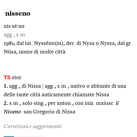
nisseno
2
nis
|
sè
|
no
agg., s.m.
1981; dal lat. Nyssēnu(m), der. di Nysa o Nyssa, dal gr.
Nûsa, nome di molte città.
TS
stor.
1.
agg., di Nissa
|
agg., s.m., nativo o abitante di una
delle tante città anticamente chiamate Nissa
2.
s.m., solo sing., per anton., con iniz. maiusc.
il
Nisseno
: san Gregorio di Nissa
Correzioni e suggerimenti