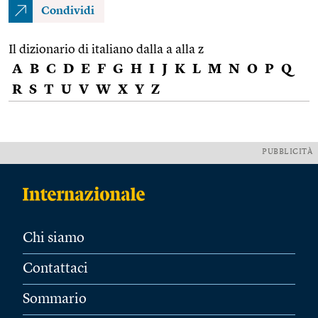
Condividi
Il dizionario di italiano dalla a alla z
A
B
C
D
E
F
G
H
I
J
K
L
M
N
O
P
Q
R
S
T
U
V
W
X
Y
Z
PUBBLICITÀ
Chi siamo
Contattaci
Sommario