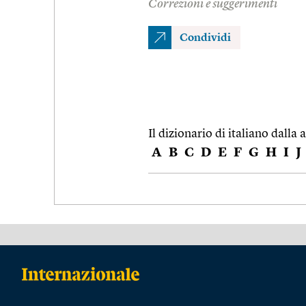
Correzioni e suggerimenti
Condividi
Il dizionario di italiano dalla a
A
B
C
D
E
F
G
H
I
J