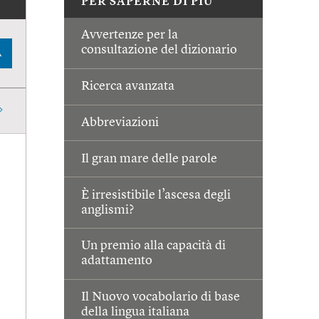
PER SAPERNE DI PIÙ
Avvertenze per la
consultazione del dizionario
A
Ricerca avanzata
Abbreviazioni
Il gran mare delle parole
È irresistibile l’ascesa degli
anglismi?
Un premio alla capacità di
adattamento
Il Nuovo vocabolario di base
della lingua italiana