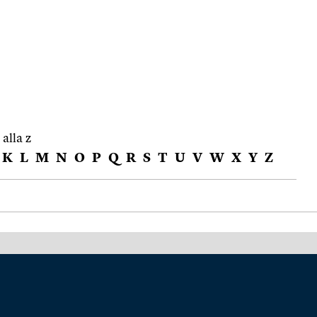
 alla z
K
L
M
N
O
P
Q
R
S
T
U
V
W
X
Y
Z