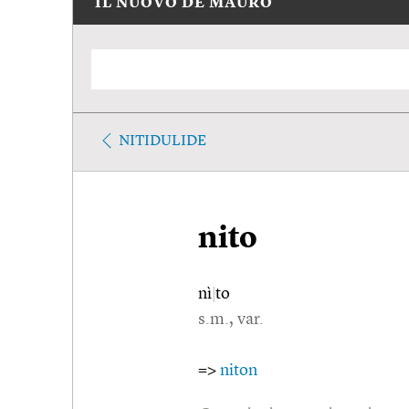
IL NUOVO DE MAURO
NITIDULIDE
nito
nì
|
to
s.m., var.
=>
niton