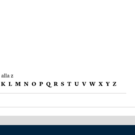
 alla z
K
L
M
N
O
P
Q
R
S
T
U
V
W
X
Y
Z