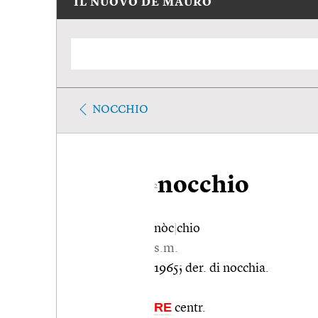
IL NUOVO DE MAURO
NOCCHIO
nocchio
2
nòc
|
chio
s.m.
1965; der. di nocchia.
RE
centr.