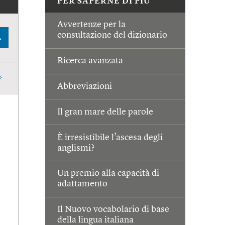
PER SAPERNE DI PIÙ
Avvertenze per la
consultazione del dizionario
A
Ricerca avanzata
Abbreviazioni
Il gran mare delle parole
È irresistibile l’ascesa degli
anglismi?
Un premio alla capacità di
adattamento
Il Nuovo vocabolario di base
della lingua italiana