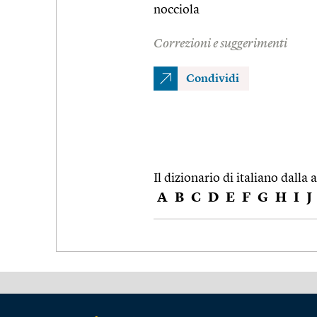
nocciola
Correzioni e suggerimenti
Condividi
Il dizionario di italiano dalla a
A
B
C
D
E
F
G
H
I
J