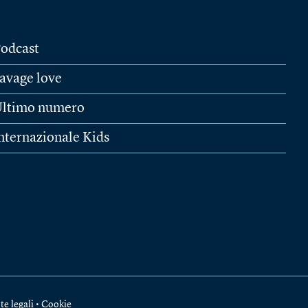
odcast
avage love
ltimo numero
nternazionale Kids
te legali
•
Cookie