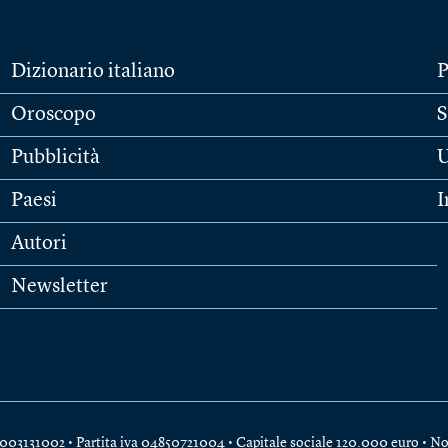
Dizionario italiano
P
Oroscopo
S
Pubblicità
U
Paesi
I
Autori
Newsletter
e 04003131002 • Partita iva 04850721004 • Capitale sociale 120.000 euro •
No