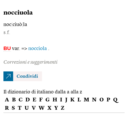
nocciuola
noc
|
ciuò
|
la
s.f.
BU
var. =>
nocciola
.
Correzioni e suggerimenti
Condividi
Il dizionario di italiano dalla a alla z
A
B
C
D
E
F
G
H
I
J
K
L
M
N
O
P
Q
R
S
T
U
V
W
X
Y
Z