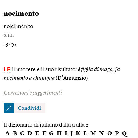
nocimento
no
|
ci
|
mén
|
to
s.m.
1305;
LE
il nuocere e il suo risultato:
è figlia di mago, fa
nocimento a chiunque
(D’Annunzio)
Correzioni e suggerimenti
Condividi
Il dizionario di italiano dalla a alla z
A
B
C
D
E
F
G
H
I
J
K
L
M
N
O
P
Q