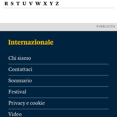
R
S
T
U
V
W
X
Y
Z
PUBBLICITÀ
Chi siamo
Contattaci
Sommario
Festival
Privacy e cookie
Video