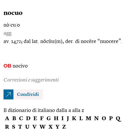
nocuo
nò
|
cu
|
o
agg.
av. 1472; dal lat. nŏcŭu(m), der. di nocēre “nuocere”.
OB
nocivo
Correzioni e suggerimenti
Condividi
Il dizionario di italiano dalla a alla z
A
B
C
D
E
F
G
H
I
J
K
L
M
N
O
P
Q
R
S
T
U
V
W
X
Y
Z