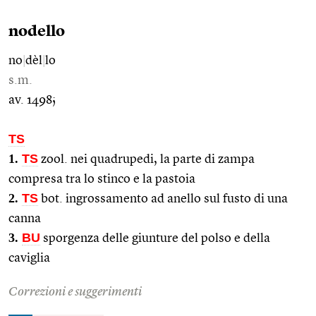
nodello
no
|
dèl
|
lo
s.m.
av. 1498;
TS
1.
TS
zool. nei quadrupedi, la parte di zampa
compresa tra lo stinco e la pastoia
2.
TS
bot. ingrossamento ad anello sul fusto di una
canna
3.
BU
sporgenza delle giunture del polso e della
caviglia
Correzioni e suggerimenti