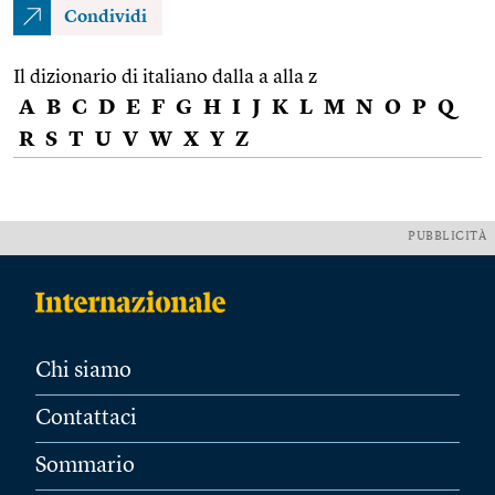
Condividi
Il dizionario di italiano dalla a alla z
A
B
C
D
E
F
G
H
I
J
K
L
M
N
O
P
Q
R
S
T
U
V
W
X
Y
Z
PUBBLICITÀ
Chi siamo
Contattaci
Sommario