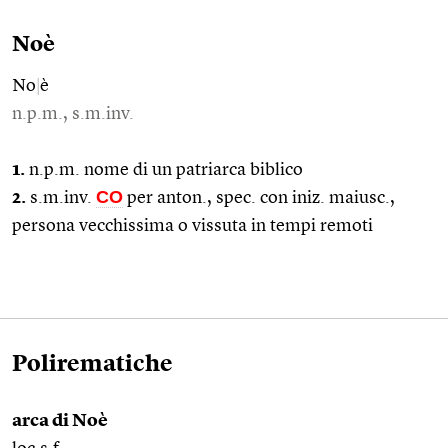
Noè
No
|
è
n.p.m., s.m.inv.
1.
n.p.m. nome di un patriarca biblico
CO
2.
s.m.inv.
per anton., spec. con iniz. maiusc.,
persona vecchissima o vissuta in tempi remoti
Polirematiche
arca di Noè