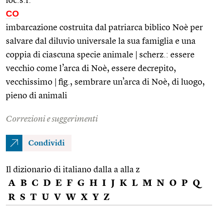
loc.s.f.
CO
imbarcazione costruita dal patriarca biblico Noè per
salvare dal diluvio universale la sua famiglia e una
coppia di ciascuna specie animale | scherz.: essere
vecchio come l’arca di Noè, essere decrepito,
vecchissimo | fig., sembrare un’arca di Noè, di luogo,
pieno di animali
Correzioni e suggerimenti
Condividi
Il dizionario di italiano dalla a alla z
A
B
C
D
E
F
G
H
I
J
K
L
M
N
O
P
Q
R
S
T
U
V
W
X
Y
Z