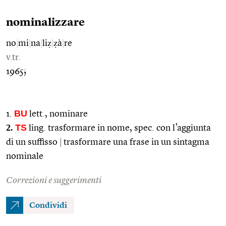
nominalizzare
no
|
mi
|
na
|
liẓ
|
ẓà
|
re
v.tr.
1965;
BU
1.
lett., nominare
2.
TS
ling. trasformare in nome, spec. con l’aggiunta
di un suffisso
|
trasformare una frase in un sintagma
nominale
Correzioni e suggerimenti
Condividi