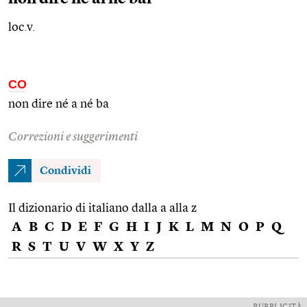
loc.v.
CO
non dire né a né ba
Correzioni e suggerimenti
Condividi
Il dizionario di italiano dalla a alla z
A
B
C
D
E
F
G
H
I
J
K
L
M
N
O
P
Q
R
S
T
U
V
W
X
Y
Z