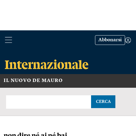
Abbonarsi
IL NUOVO DE MAURO
CERCA
non dire né ai né bai