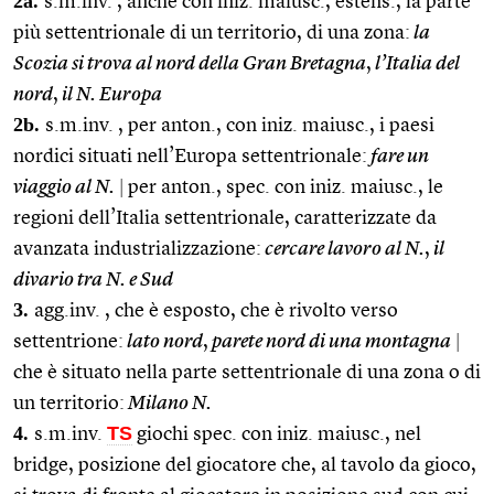
2a.
s.m.inv. , anche con iniz. maiusc., estens., la parte
più settentrionale di un territorio, di una zona:
la
Scozia si trova al nord della Gran Bretagna
,
l’Italia del
nord
,
il N. Europa
2b.
s.m.inv. , per anton., con iniz. maiusc., i paesi
nordici situati nell’Europa settentrionale:
fare un
viaggio al N.
|
per anton., spec. con iniz. maiusc., le
regioni dell’Italia settentrionale, caratterizzate da
avanzata industrializzazione:
cercare lavoro al N.
,
il
divario tra N. e Sud
3.
agg.inv. , che è esposto, che è rivolto verso
settentrione:
lato nord
,
parete nord di una montagna
|
che è situato nella parte settentrionale di una zona o di
un territorio:
Milano N.
4.
TS
s.m.inv.
giochi spec. con iniz. maiusc., nel
bridge, posizione del giocatore che, al tavolo da gioco,