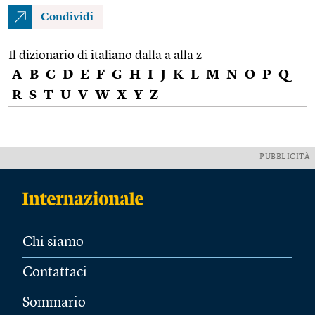
Condividi
Il dizionario di italiano dalla a alla z
A
B
C
D
E
F
G
H
I
J
K
L
M
N
O
P
Q
R
S
T
U
V
W
X
Y
Z
PUBBLICITÀ
Chi siamo
Contattaci
Sommario