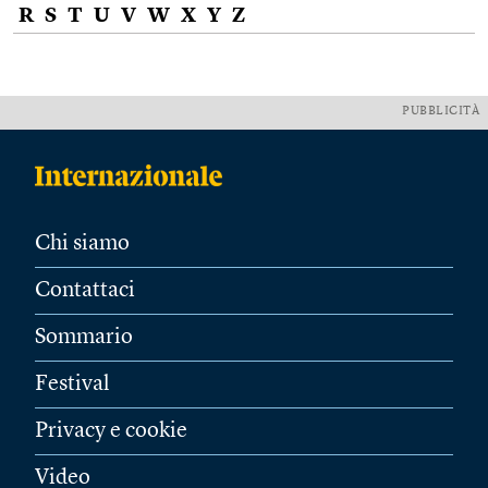
R
S
T
U
V
W
X
Y
Z
PUBBLICITÀ
Chi siamo
Contattaci
Sommario
Festival
Privacy e cookie
Video