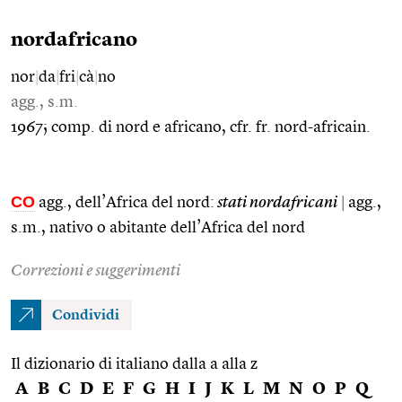
nordafricano
nor
|
da
|
fri
|
cà
|
no
agg., s.m.
1967; comp. di nord e africano, cfr. fr. nord-africain.
CO
agg., dell’Africa del nord:
stati nordafricani
|
agg.,
s.m., nativo o abitante dell’Africa del nord
Correzioni e suggerimenti
Condividi
Il dizionario di italiano dalla a alla z
A
B
C
D
E
F
G
H
I
J
K
L
M
N
O
P
Q