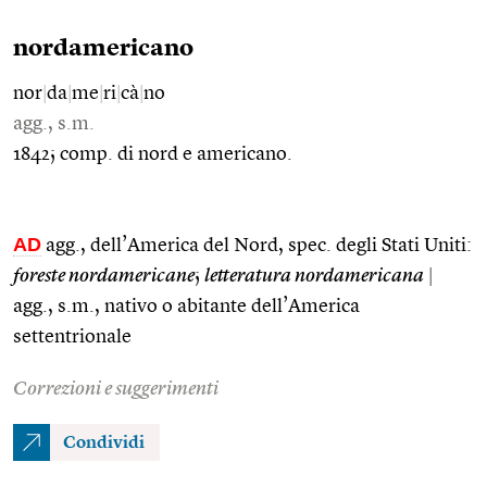
nordamericano
nor
|
da
|
me
|
ri
|
cà
|
no
agg., s.m.
1842; comp. di nord e americano.
AD
agg., dell’America del Nord, spec. degli Stati Uniti:
foreste nordamericane
;
letteratura nordamericana
|
agg., s.m., nativo o abitante dell’America
settentrionale
Correzioni e suggerimenti
Condividi