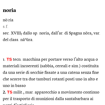
noria
nò
|
ria
s.f.
sec. XVIII; dallo sp. noria, dall’ar. di Spagna nōra, var.
del class. nāʾūra.
TS
1.
tecn. macchina per portare verso l’alto acqua o
materiali incoerenti (sabbia, cereali e sim.) costituita
da una serie di secchie fissate a una catena senza fine
che scorre tra due tamburi rotanti posti uno in alto e
uno in basso
2.
TS
milit., mar. apparecchio a movimento continuo
per il trasporto di munizioni dalla santabarbara ai