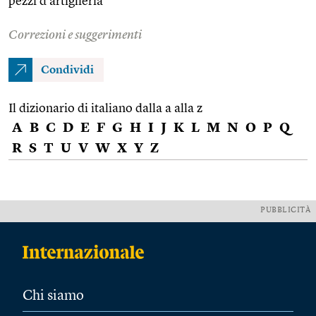
pezzi d’artiglieria
Correzioni e suggerimenti
Condividi
Il dizionario di italiano dalla a alla z
A
B
C
D
E
F
G
H
I
J
K
L
M
N
O
P
Q
R
S
T
U
V
W
X
Y
Z
PUBBLICITÀ
Chi siamo