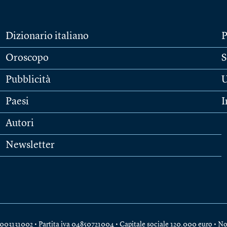
Dizionario italiano
P
Oroscopo
S
Pubblicità
U
Paesi
I
Autori
Newsletter
e 04003131002 • Partita iva 04850721004 • Capitale sociale 120.000 euro •
No