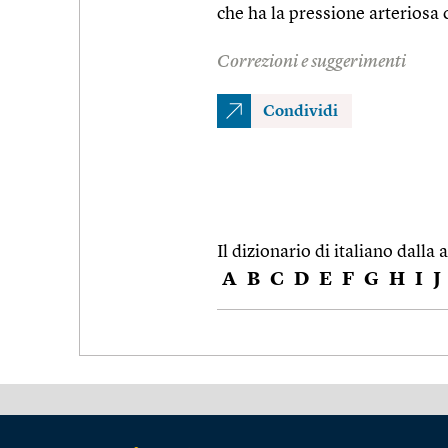
che ha la pressione arteriosa
Correzioni e suggerimenti
Condividi
Il dizionario di italiano dalla a
A
B
C
D
E
F
G
H
I
J