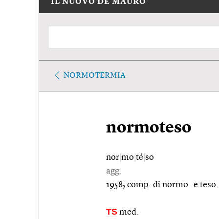
IL NUOVO DE MAURO
NORMOTERMIA
normoteso
nor
|
mo
|
té
|
so
agg.
1958; comp. di normo- e teso.
TS
med.