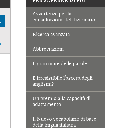
PER SAPERNE DI PIÙ
Avvertenze per la
consultazione del dizionario
A
Ricerca avanzata
Abbreviazioni
Il gran mare delle parole
È irresistibile l’ascesa degli
anglismi?
Un premio alla capacità di
adattamento
Il Nuovo vocabolario di base
della lingua italiana