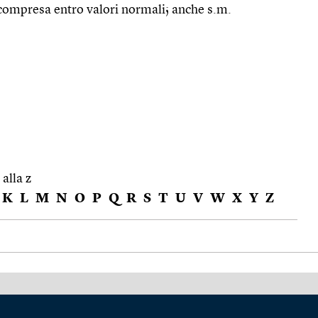
 compresa entro valori normali; anche s.m.
 alla z
K
L
M
N
O
P
Q
R
S
T
U
V
W
X
Y
Z