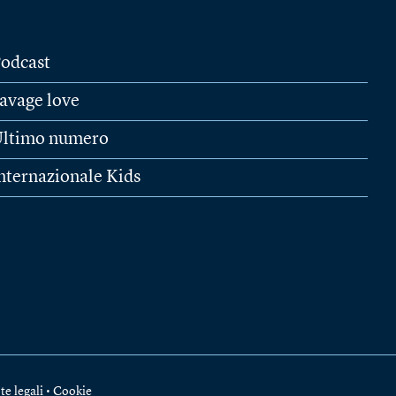
odcast
avage love
ltimo numero
nternazionale Kids
te legali
•
Cookie