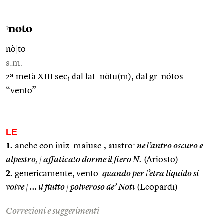
noto
3
nò
|
to
s.m.
2ª metà XIII sec; dal lat. nŏtu(m), dal gr. nótos
“vento”.
LE
1.
anche con iniz. maiusc., austro:
ne l’antro oscuro e
alpestro,
|
affaticato dorme il fiero N.
(Ariosto)
2.
genericamente, vento:
quando per l’etra liquido si
volve
|
… il flutto
|
polveroso de’ Noti
(Leopardi)
Correzioni e suggerimenti