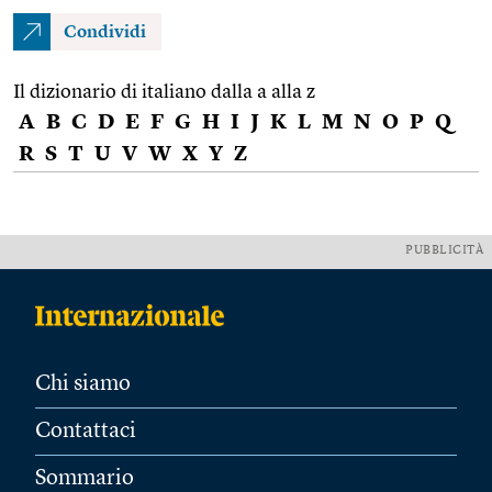
Condividi
Il dizionario di italiano dalla a alla z
A
B
C
D
E
F
G
H
I
J
K
L
M
N
O
P
Q
R
S
T
U
V
W
X
Y
Z
PUBBLICITÀ
Chi siamo
Contattaci
Sommario