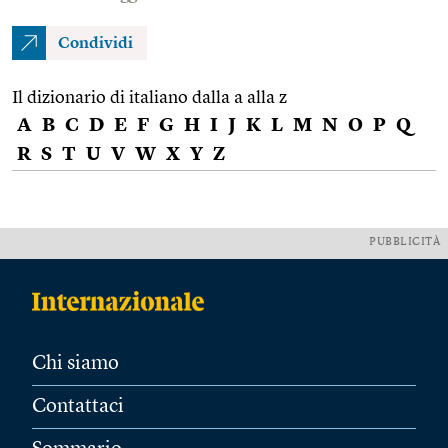
Condividi
Il dizionario di italiano dalla a alla z
A
B
C
D
E
F
G
H
I
J
K
L
M
N
O
P
Q
R
S
T
U
V
W
X
Y
Z
PUBBLICITÀ
Chi siamo
Contattaci