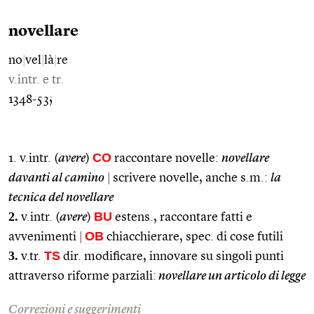
novellare
no
|
vel
|
là
|
re
v.intr. e tr.
1348-53;
CO
1. v.intr. (
avere
)
raccontare novelle:
novellare
davanti al camino
|
scrivere novelle, anche s.m.:
la
tecnica del novellare
2.
BU
v.intr. (
avere
)
estens., raccontare fatti e
OB
avvenimenti
|
chiacchierare, spec. di cose futili
3.
TS
v.tr.
dir. modificare, innovare su singoli punti
attraverso riforme parziali:
novellare un articolo di legge
Correzioni e suggerimenti