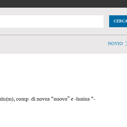
CERC
NOVIO
ūnĭu(m), comp. di novus “nuovo” e -lunius “-