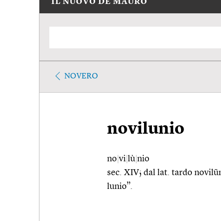
IL NUOVO DE MAURO
NOVERO
novilunio
no
|
vi
|
lù
|
nio
sec. XIV; dal lat. tardo novil
lunio”.