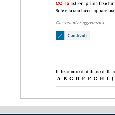
CO
TS
astron. prima fase luna
Sole e la sua faccia appare os
Correzioni e suggerimenti
Condividi
Il dizionario di italiano dalla a
A
B
C
D
E
F
G
H
I
J