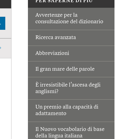
PER SAPERNE DI PIÙ
Avvertenze per la
consultazione del dizionario
A
Ricerca avanzata
Abbreviazioni
Il gran mare delle parole
È irresistibile l’ascesa degli
anglismi?
Un premio alla capacità di
adattamento
Il Nuovo vocabolario di base
della lingua italiana