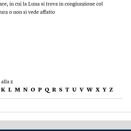
re, in cui la Luna si trova in congiunzione col
cura o non si vede affatto
 alla z
K
L
M
N
O
P
Q
R
S
T
U
V
W
X
Y
Z