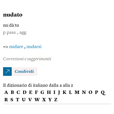
nudato
nu
|
dà
|
to
p.pass., agg.
=>
nudare
,
nudarsi
Correzioni e suggerimenti
Condividi
Il dizionario di italiano dalla a alla z
A
B
C
D
E
F
G
H
I
J
K
L
M
N
O
P
Q
R
S
T
U
V
W
X
Y
Z