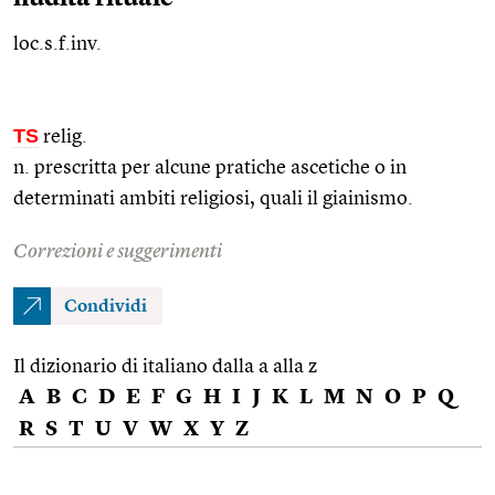
loc.s.f.inv.
TS
relig.
n. prescritta per alcune pratiche ascetiche o in
determinati ambiti religiosi, quali il giainismo.
Correzioni e suggerimenti
Condividi
Il dizionario di italiano dalla a alla z
A
B
C
D
E
F
G
H
I
J
K
L
M
N
O
P
Q
R
S
T
U
V
W
X
Y
Z