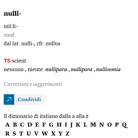
nulli-
nùl
|
li–
conf.
dal lat. nulli-, cfr. nullus.
TS
scient.
nessuno , niente:
nullipara
,
nullipora
,
nullisomia
Correzioni e suggerimenti
Condividi
Il dizionario di italiano dalla a alla z
A
B
C
D
E
F
G
H
I
J
K
L
M
N
O
P
Q
R
S
T
U
V
W
X
Y
Z