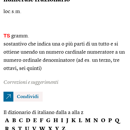
loc.s.m.
TS
gramm.
sostantivo che indica una o più parti di un tutto e si
ottiene unendo un numero cardinale numeratore a un
numero ordinale denominatore (ad
es.
un terzo, tre
ottavi, sei quinti)
Correzioni e suggerimenti
Condividi
Il dizionario di italiano dalla a alla z
A
B
C
D
E
F
G
H
I
J
K
L
M
N
O
P
Q
R
S
T
U
V
W
X
Y
Z