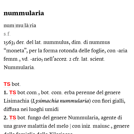
nummularia
num
|
mu
|
là
|
ria
s.f.
1563; der. del lat. nummulus, dim. di nummus
“moneta”, per la forma rotonda delle foglie, con -aria
femm., vd. -ario; nell’accez. 2 cfr. lat. scient.
Nummularia.
TS
bot.
1.
TS
bot.com., bot. com. erba perenne del genere
Lisimachia (
Lysimachia nummularia
) con fiori gialli,
diffusa nei luoghi umidi
2.
TS
bot. fungo del genere Nummularia, agente di
una grave malattia del melo
|
con iniz. maiusc., genere