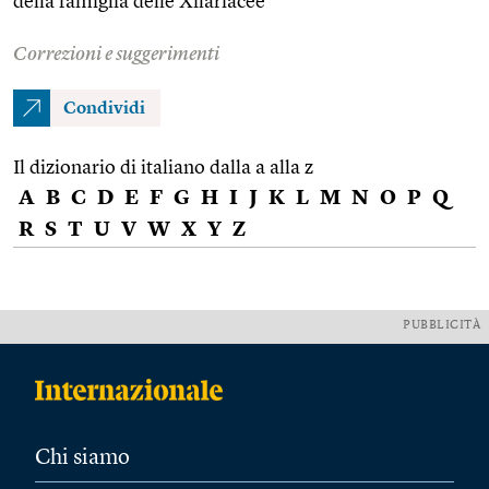
della famiglia delle Xilariacee
Correzioni e suggerimenti
Condividi
Il dizionario di italiano dalla a alla z
A
B
C
D
E
F
G
H
I
J
K
L
M
N
O
P
Q
R
S
T
U
V
W
X
Y
Z
PUBBLICITÀ
Chi siamo