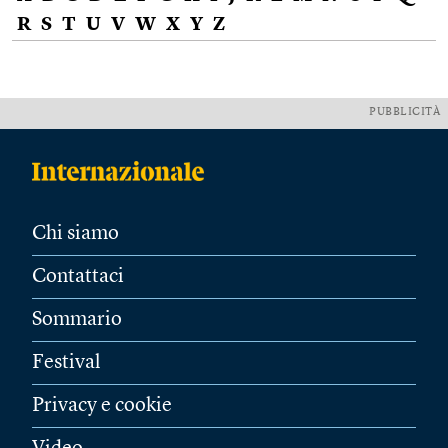
R
S
T
U
V
W
X
Y
Z
PUBBLICITÀ
Chi siamo
Contattaci
Sommario
Festival
Privacy e cookie