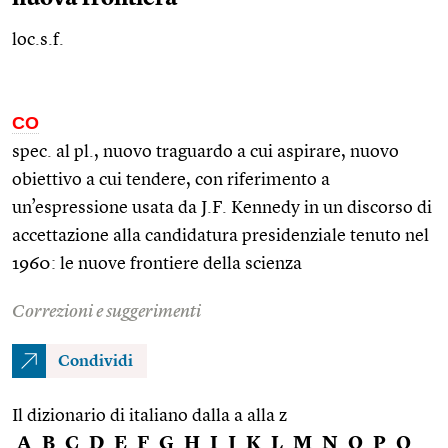
loc.s.f.
CO
spec. al
pl.
, nuovo traguardo a cui aspirare, nuovo
obiettivo a cui tendere, con riferimento a
un’espressione usata da J.F. Kennedy in un discorso di
accettazione alla candidatura presidenziale tenuto nel
1960: le nuove frontiere della scienza
Correzioni e suggerimenti
Condividi
Il dizionario di italiano dalla a alla z
A
B
C
D
E
F
G
H
I
J
K
L
M
N
O
P
Q