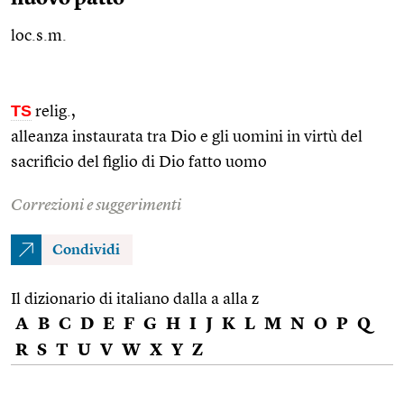
loc.s.m.
TS
relig.
,
alleanza instaurata tra Dio e gli uomini in virtù del
sacrificio del figlio di Dio fatto uomo
Correzioni e suggerimenti
Condividi
Il dizionario di italiano dalla a alla z
A
B
C
D
E
F
G
H
I
J
K
L
M
N
O
P
Q
R
S
T
U
V
W
X
Y
Z