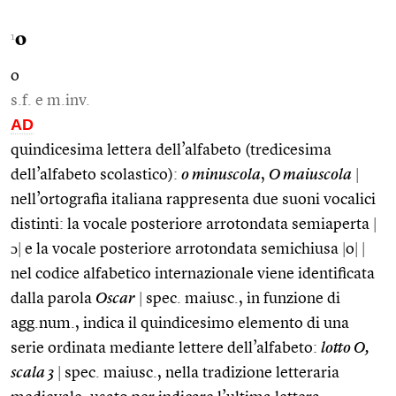
o
1
o
s.f. e m.inv.
AD
quindicesima lettera dell’alfabeto (tredicesima
dell’alfabeto scolastico):
o minuscola
,
O maiuscola
|
nell’ortografia italiana rappresenta due suoni vocalici
distinti: la vocale posteriore arrotondata semiaperta
|
ɔ
|
e la vocale posteriore arrotondata semichiusa
|
o
|
|
nel codice alfabetico internazionale viene identificata
dalla parola
Oscar
|
spec. maiusc., in funzione di
agg.num., indica il quindicesimo elemento di una
serie ordinata mediante lettere dell’alfabeto:
lotto O,
scala 3
|
spec. maiusc., nella tradizione letteraria