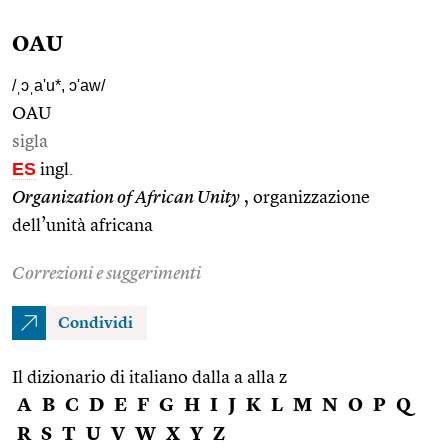
OAU
/ˌɔˌa'u*, ɔ'aw/
OAU
sigla
ES
ingl.
Organization of African Unity
, organizzazione
dell’unità africana
Correzioni e suggerimenti
Condividi
Il dizionario di italiano dalla a alla z
A
B
C
D
E
F
G
H
I
J
K
L
M
N
O
P
Q
R
S
T
U
V
W
X
Y
Z