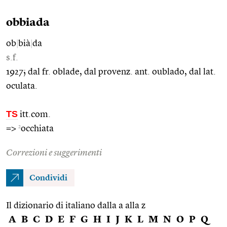
obbiada
ob
|
bià
|
da
s.f.
1927; dal fr. oblade, dal provenz. ant. oublado, dal lat.
oculata.
TS
itt.com.
2
=>
occhiata
Correzioni e suggerimenti
Condividi
Il dizionario di italiano dalla a alla z
A
B
C
D
E
F
G
H
I
J
K
L
M
N
O
P
Q