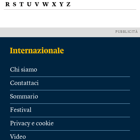
R
S
T
U
V
W
X
Y
Z
PUBBLICITÀ
Chi siamo
Contattaci
Sommario
Festival
Privacy e cookie
Video