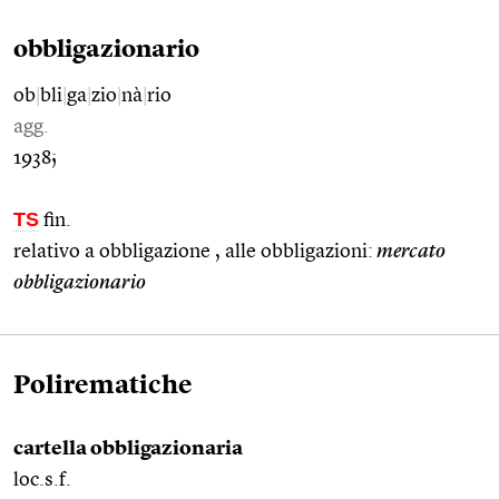
obbligazionario
ob
|
bli
|
ga
|
zio
|
nà
|
rio
agg.
1938;
TS
fin.
relativo a obbligazione , alle obbligazioni:
mercato
obbligazionario
Polirematiche
cartella obbligazionaria
loc.s.f.