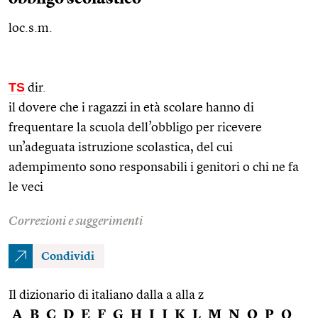
loc.s.m.
TS
dir.
il dovere che i ragazzi in età scolare hanno di
frequentare la scuola dell’obbligo per ricevere
un’adeguata istruzione scolastica, del cui
adempimento sono responsabili i genitori o chi ne fa
le veci
Correzioni e suggerimenti
Condividi
Il dizionario di italiano dalla a alla z
A
B
C
D
E
F
G
H
I
J
K
L
M
N
O
P
Q