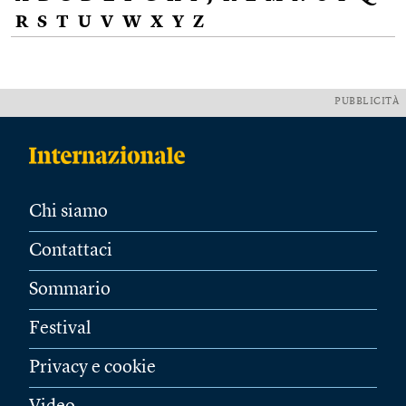
R
S
T
U
V
W
X
Y
Z
PUBBLICITÀ
Chi siamo
Contattaci
Sommario
Festival
Privacy e cookie