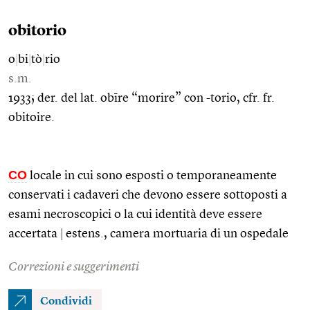
obitorio
o
|
bi
|
tò
|
rio
s.m.
1933; der. del lat. obīre “morire” con -torio, cfr. fr.
obitoire.
CO
locale in cui sono esposti o temporaneamente
conservati i cadaveri che devono essere sottoposti a
esami necroscopici o la cui identità deve essere
accertata
|
estens., camera mortuaria di un ospedale
Correzioni e suggerimenti
Condividi