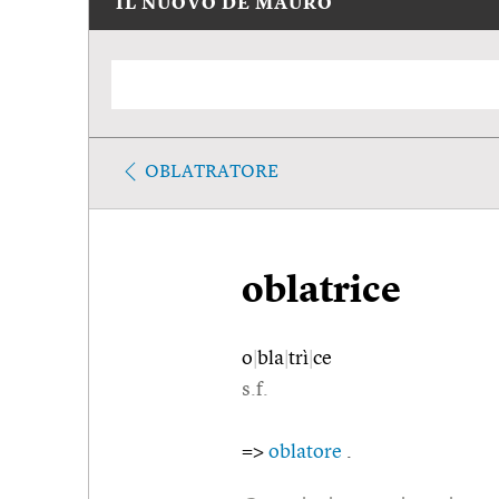
IL NUOVO DE MAURO
OBLATRATORE
oblatrice
o
|
bla
|
trì
|
ce
s.f.
=>
oblatore
.