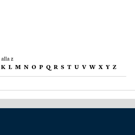
 alla z
K
L
M
N
O
P
Q
R
S
T
U
V
W
X
Y
Z