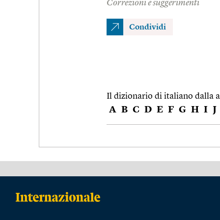
Correzioni e suggerimenti
Condividi
Il dizionario di italiano dalla a
A
B
C
D
E
F
G
H
I
J