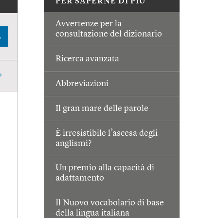
PER SAPERNE DI PIÙ
Avvertenze per la
consultazione del dizionario
A
Ricerca avanzata
Abbreviazioni
Il gran mare delle parole
È irresistibile l’ascesa degli
anglismi?
Un premio alla capacità di
adattamento
Il Nuovo vocabolario di base
della lingua italiana