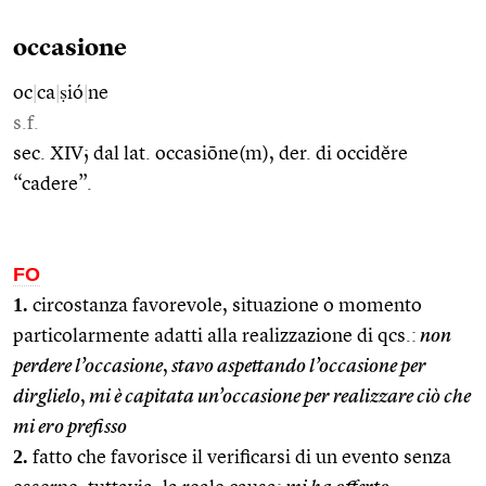
occasione
oc
|
ca
|
ṣió
|
ne
s.f.
sec. XIV; dal lat. occasiōne(m), der. di occidĕre
“cadere”.
FO
1.
circostanza favorevole, situazione o momento
particolarmente adatti alla realizzazione di qcs.:
non
perdere l’occasione
,
stavo aspettando l’occasione per
dirglielo
,
mi è capitata un’occasione per realizzare ciò che
mi ero prefisso
2.
fatto che favorisce il verificarsi di un evento senza