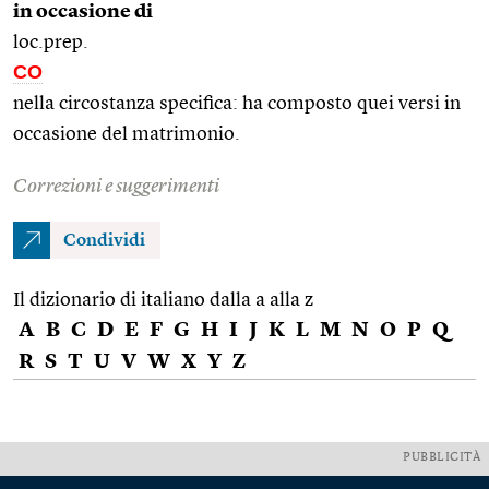
in occasione di
loc.prep.
CO
nella circostanza specifica: ha composto quei versi in
occasione del matrimonio.
Correzioni e suggerimenti
Condividi
Il dizionario di italiano dalla a alla z
A
B
C
D
E
F
G
H
I
J
K
L
M
N
O
P
Q
R
S
T
U
V
W
X
Y
Z
PUBBLICITÀ