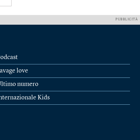
PUBBLICITÀ
odcast
avage love
ltimo numero
nternazionale Kids