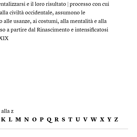
ntalizzarsi e il loro risultato
|
processo con cui
alla civiltà occidentale, assumono le
 alle usanze, ai costumi, alla mentalità e alla
uso a partire dal Rinascimento e intensificatosi
 XIX
 alla z
K
L
M
N
O
P
Q
R
S
T
U
V
W
X
Y
Z