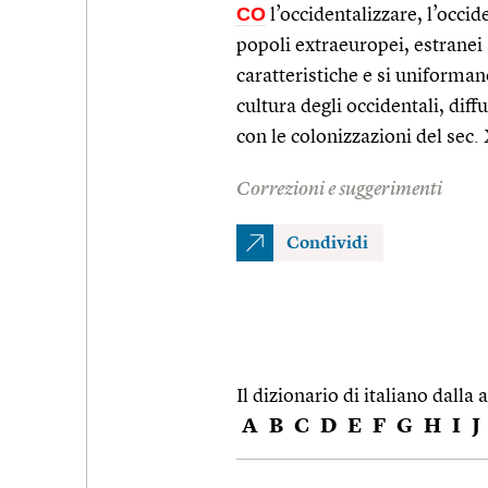
CO
l’occidentalizzare, l’occide
popoli extraeuropei, estranei 
caratteristiche e si uniformano
cultura degli occidentali, diff
con le colonizzazioni del sec.
Correzioni e suggerimenti
Condividi
Il dizionario di italiano dalla a
A
B
C
D
E
F
G
H
I
J