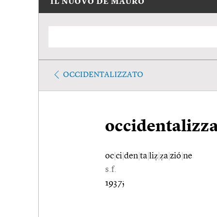
IL NUOVO DE MAURO
OCCIDENTALIZZATO
occidentalizz
oc
|
ci
|
den
|
ta
|
liẓ
|
ẓa
|
zió
|
ne
s.f.
1937;