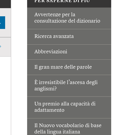
PER SAPERNE DI PIÙ
Avvertenze per la
consultazione del dizionario
A
Ricerca avanzata
Abbreviazioni
Il gran mare delle parole
È irresistibile l’ascesa degli
anglismi?
Un premio alla capacità di
adattamento
Il Nuovo vocabolario di base
della lingua italiana