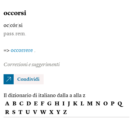
occorsi
oc
|
cór
|
si
pass.rem.
=>
occorrere
.
Correzioni e suggerimenti
Condividi
Il dizionario di italiano dalla a alla z
A
B
C
D
E
F
G
H
I
J
K
L
M
N
O
P
Q
R
S
T
U
V
W
X
Y
Z