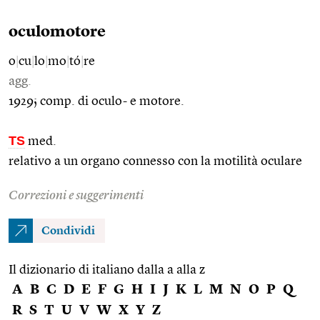
oculomotore
o
|
cu
|
lo
|
mo
|
tó
|
re
agg.
1929; comp. di oculo- e motore.
TS
med.
relativo a un organo connesso con la motilità oculare
Correzioni e suggerimenti
Condividi
Il dizionario di italiano dalla a alla z
A
B
C
D
E
F
G
H
I
J
K
L
M
N
O
P
Q
R
S
T
U
V
W
X
Y
Z