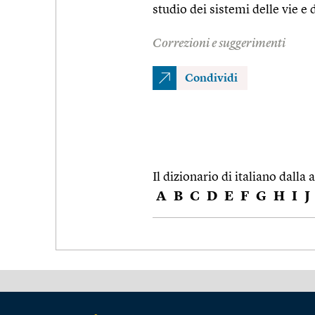
studio dei sistemi delle vie e 
Correzioni e suggerimenti
Condividi
Il dizionario di italiano dalla a
A
B
C
D
E
F
G
H
I
J