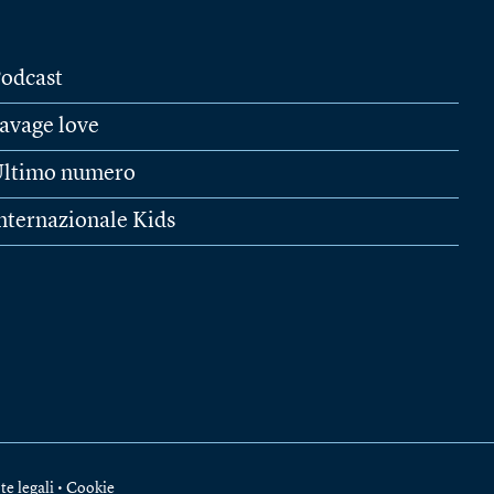
odcast
avage love
ltimo numero
nternazionale Kids
te legali
•
Cookie