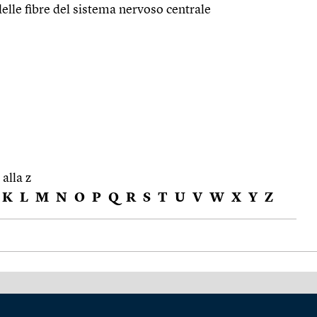
delle fibre del sistema nervoso centrale
 alla z
K
L
M
N
O
P
Q
R
S
T
U
V
W
X
Y
Z