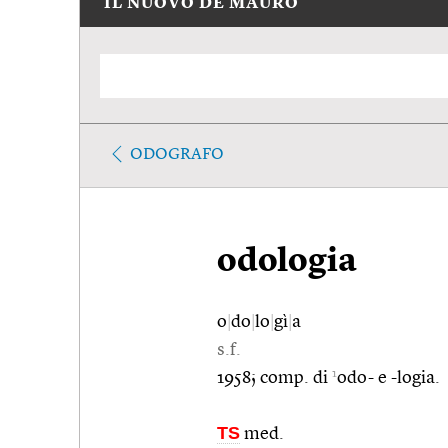
IL NUOVO DE MAURO
ODOGRAFO
odologia
o
|
do
|
lo
|
gì
|
a
s.f.
1
1958; comp. di
odo- e -logia.
TS
med.