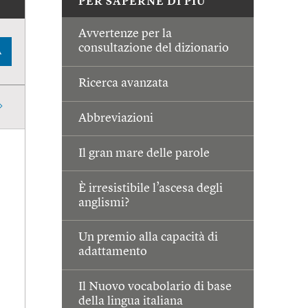
PER SAPERNE DI PIÙ
Avvertenze per la
consultazione del dizionario
A
Ricerca avanzata
Abbreviazioni
Il gran mare delle parole
È irresistibile l’ascesa degli
anglismi?
Un premio alla capacità di
adattamento
Il Nuovo vocabolario di base
della lingua italiana