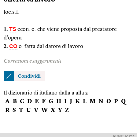
loc.s.f.
1.
TS
econ.
o. che viene proposta dal prestatore
d’opera
2.
CO
o. fatta dal datore di lavoro
Correzioni e suggerimenti
Condividi
Il dizionario di italiano dalla a alla z
A
B
C
D
E
F
G
H
I
J
K
L
M
N
O
P
Q
R
S
T
U
V
W
X
Y
Z