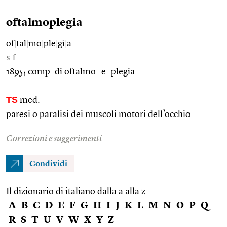
oftalmoplegia
of
|
tal
|
mo
|
ple
|
gì
|
a
s.f.
1895; comp. di oftalmo- e -plegia.
TS
med.
paresi o paralisi dei muscoli motori dell’occhio
Correzioni e suggerimenti
Condividi
Il dizionario di italiano dalla a alla z
A
B
C
D
E
F
G
H
I
J
K
L
M
N
O
P
Q
R
S
T
U
V
W
X
Y
Z