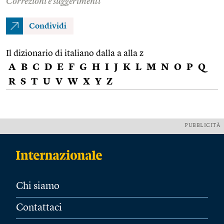
Correzioni e suggerimenti
Condividi
Il dizionario di italiano dalla a alla z
A
B
C
D
E
F
G
H
I
J
K
L
M
N
O
P
Q
R
S
T
U
V
W
X
Y
Z
PUBBLICITÀ
Chi siamo
Contattaci